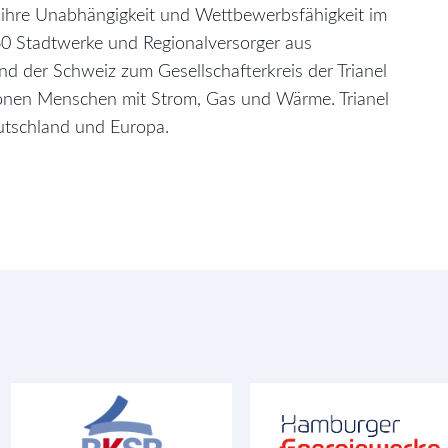
 ihre Unabhängigkeit und Wettbewerbsfähigkeit im
60 Stadtwerke und Regionalversorger aus
d der Schweiz zum Gesellschafterkreis der Trianel
onen Menschen mit Strom, Gas und Wärme. Trianel
utschland und Europa.
Bundesverband der kommunalen
Hamburger Energiewerke Gm
Senioren- und
Behinderteneinrichtungen e.V.
mit mehrheitlich öffentlicher Beteiligung