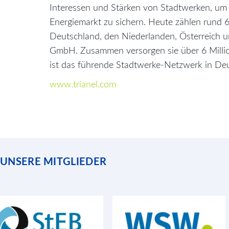
Interessen und Stärken von Stadtwerken, um
Energiemarkt zu sichern. Heute zählen rund 
Deutschland, den Niederlanden, Österreich un
GmbH. Zusammen versorgen sie über 6 Milli
ist das führende Stadtwerke-Netzwerk in De
www.trianel.com
UNSERE MITGLIEDER
Stadtentwässerungsbetriebe Köln
Wuppertaler Stadtwerke
(StEB Köln)
mit mehrheitlich öffentlicher Beteiligung