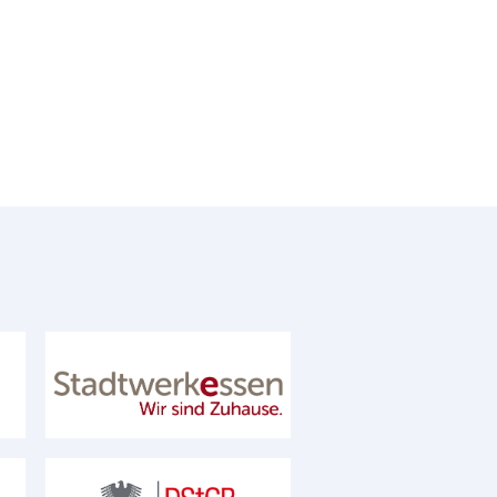
bH
Stadtwerke Essen AG
mit mehrheitlich öffentlicher Beteiligung
Deutscher Städte- und