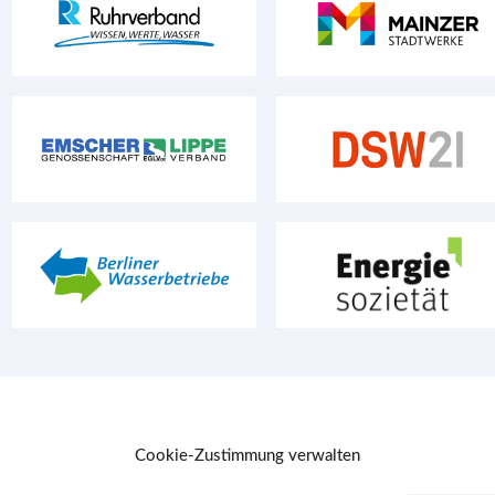
mit mehrheitlich öffentlicher Beteiligung
mit mehrheitlich öffentlicher Beteiligung
Emschergenossenschaft/Lippeverband
DSW21 Dortmunder Stadtwer
AG
mit mehrheitlich öffentlicher Beteiligung
mit mehrheitlich öffentlicher Beteiligung
Berliner Wasserbetriebe
Energie Sozietaet
mit mehrheitlich öffentlicher Beteiligung
mit mehrheitlich öffentlicher Beteiligung
Cookie-Zustimmung verwalten