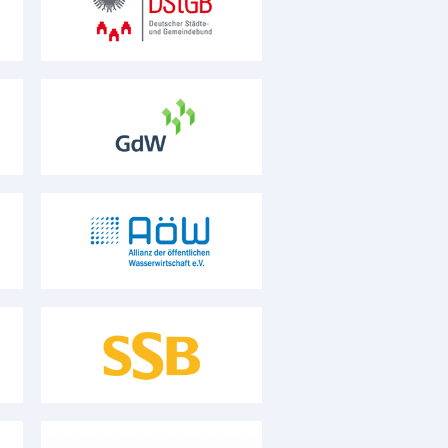
.di
Gemeindebund
kommunale Spitzenverbände
GdW Bundesverband deutscher
Wohnungs- und
Immobilienunternehmen e.V.
Wirtschafts- und Fachverband
e
Allianz der öffentlichen
g
Wasserwirtschaft (AÖW) e.V.
Wirtschafts- und Fachverband
rg
Stuttgarter Straßenbahnen AG
(SSB)
mit mehrheitlich öffentlicher Beteiligung
Leipziger Versorgungs- und