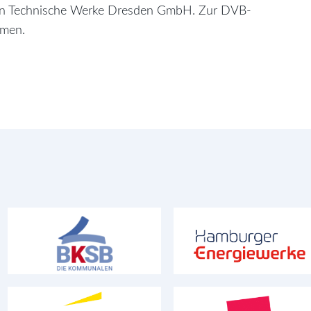
rn Technische Werke Dresden GmbH. Zur DVB-
hmen.
Bundesverband der kommunalen
Hamburger Energiewerke Gm
Senioren- und
Behinderteneinrichtungen e.V.
mit mehrheitlich öffentlicher Beteiligung
mit mehrheitlich öffentlicher Beteiligung
Ernst & Young
Vereinte