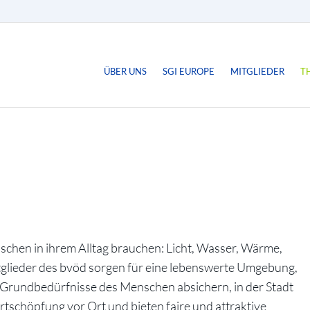
ÜBER UNS
SGI EUROPE
MITGLIEDER
T
nschen in ihrem Alltag brauchen: Licht, Wasser, Wärme,
glieder des bvöd sorgen für eine lebenswerte Umgebung,
ie Grundbedürfnisse des Menschen absichern, in der Stadt
rtschöpfung vor Ort und bieten faire und attraktive