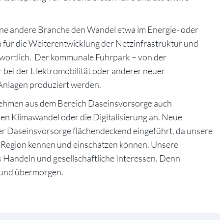
eine andere Branche den Wandel etwa im Energie- oder
h für die Weiterentwicklung der Netzinfrastruktur und
twortlich. Der kommunale Fuhrpark – von der
r bei der Elektromobilität oder anderer neuer
 Anlagen produziert werden.
nehmen aus dem Bereich Daseinsvorsorge auch
n Klimawandel oder die Digitalisierung an. Neue
er Daseinsvorsorge flächendeckend eingeführt, da unsere
r Region kennen und einschätzen können. Unsere
s Handeln und gesellschaftliche Interessen. Denn
 und übermorgen.